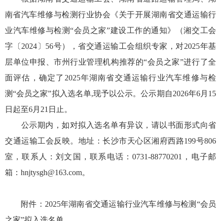
南省汽车维修与检测行业协会《关于开展
湖南省交通运输行
业
汽车维修
与检测
“
会员之家
”
建设工作
的通知》（湘交工会
字〔
2024
〕
56
号），省
交通运输工会
组织专家，对
2025年基
层单位
申报
、市州行业管理机构推荐
的
“
会员之家
”
进行了全
面
评估
，确定了
202
5
年湖南省交通运输行业汽车维修
与检
测
“
会员之家
”拟入选名单
,
现予以公示。公示期自
202
6
年
6
月
15
日起至
6
月
21
日止。
公示期内，如对拟入选名单有异议，请以书
面
形式向省
交通运输工会
反映。地址：
长沙市
天心区湘府西路
199号806
室
，联系人：
刘文国
，联系电话：
0731-8877020
1
，电子邮
箱：
hnjtysgh@163.com
。
附件：
202
5
年湖南省交通运输行业汽车维修
与检测
“
会员
之家
”拟入选名单