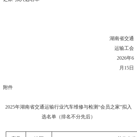
湖南省交通
运输工会
202
6
年
6
月
15
日
附件
202
5
年湖南省交通运输行业汽车维修
与检测
“
会员之家
”
拟入
选
名单
（
排名不分先后
）