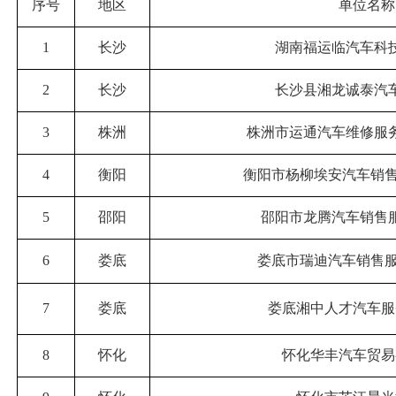
序号
地区
单位名称
1
长沙
湖南福运临汽车科
2
长沙
长沙县湘龙诚泰汽
3
株洲
株洲市运通汽车维修服
4
衡阳
衡阳市杨柳埃安汽车销
5
邵阳
邵阳市龙腾汽车销售
6
娄底
娄底市瑞迪汽车销售
7
娄底
娄底湘中人才汽车服
8
怀化
怀化华丰汽车贸易