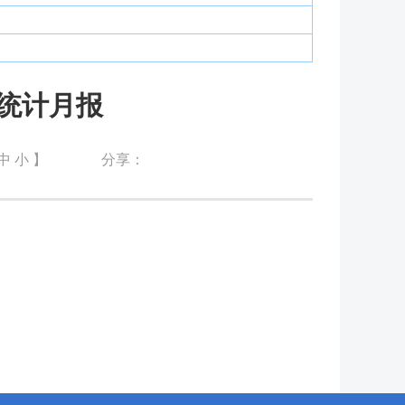
业统计月报
中
小
】
分享：