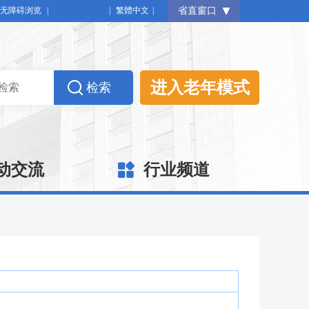
无障碍浏览
|
|
繁體中文
|
省直窗口
进入老年模式
动交流
行业频道