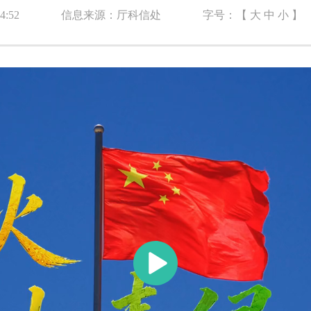
4:52
信息来源：厅科信处
字号：【
大
中
小
】