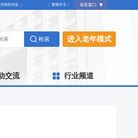
无障碍浏览
|
|
繁體中文
|
省直窗口
进入老年模式
动交流
行业频道
》