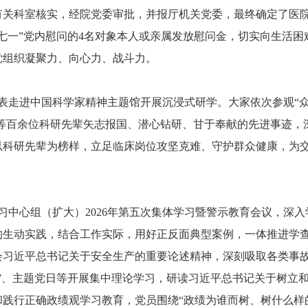
关科室核实，经院党委审批，并报厅机关党委，最终确定了医院今
七一”党内慰问的4名对象本人或亲属发放慰问金，切实向生活
党组织凝聚力、向心力、战斗力。
代表走进中国科学家精神主题馆开展沉浸式研学。大家依次参观“
平等百余位科研先辈矢志报国、潜心钻研、甘于奉献的先进事迹
以科研先辈为榜样，立足临床岗位攻坚克难、守护群众健康，为
学习中心组（扩大）2026年第五次集体学习暨警示教育会议，深
的生动实践，结合工作实际，用好正反面典型案例，一体推进学
会习近平总书记关于安全生产的重要论述精神，深刻吸取各类事
”、主题党日等开展集中理论学习，研读习近平总书记关于树立
践行正确政绩观学习教育，党员围绕“政绩为谁而树、树什么样