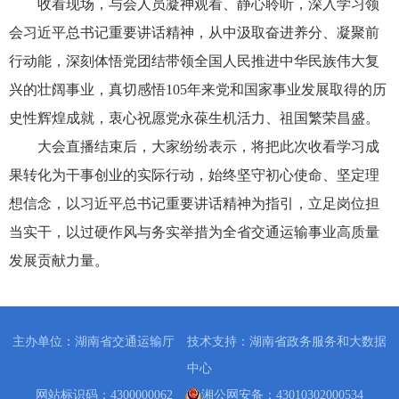
收看现场，与会人员凝神观看、静心聆听，深入学习领
会习近平总书记重要讲话精神，从中汲取奋进养分、凝聚前
行动能，深刻体悟党团结带领全国人民推进中华民族伟大复
兴的壮阔事业，真切感悟105年来党和国家事业发展取得的历
史性辉煌成就，衷心祝愿党永葆生机活力、祖国繁荣昌盛。
大会直播结束后，大家纷纷表示，将把此次收看学习成
果转化为干事创业的实际行动，始终坚守初心使命、坚定理
想信念，以习近平总书记重要讲话精神为指引，立足岗位担
当实干，以过硬作风与务实举措为全省交通运输事业高质量
发展贡献力量。
主办单位：湖南省交通运输厅 技术支持：湖南省政务服务和大数据
中心
网站标识码：4300000062
湘公网安备：43010302000534