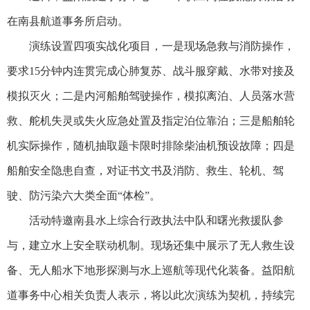
在南县航道事务所启动。
演练设置四项实战化项目，一是现场急救与消防操作，
要求15分钟内连贯完成心肺复苏、战斗服穿戴、水带对接及
模拟灭火；二是内河船舶驾驶操作，模拟离泊、人员落水营
救、舵机失灵或失火应急处置及指定泊位靠泊；三是船舶轮
机实际操作，随机抽取题卡限时排除柴油机预设故障；四是
船舶安全隐患自查，对证书文书及消防、救生、轮机、驾
驶、防污染六大类全面“体检”。
活动特邀南县水上综合行政执法中队和曙光救援队参
与，建立水上安全联动机制。现场还集中展示了无人救生设
备、无人船水下地形探测与水上巡航等现代化装备。益阳航
道事务中心相关负责人表示，将以此次演练为契机，持续完