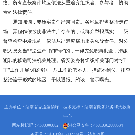
络。所有查获案件均应依法从重追究组织者、参与者、协助
者的法律责任。
通知强调，要压实责任严肃问责。各地因排查整治走过
场、弄虚作假致使非法生产存在的，或群众举报属实、上级
督查检查中发现的，依法从严追究属地相关领导责任。对公
职人员充当非法生产“保护伞”的，一律先免职再彻查，涉嫌
犯罪的移送司法机关处理。省安委办将组织相关部门对“打
非”工作开展明察暗访，对工作部署不力、措施不到位、排查
整治流于形式的地区，予以通报、约谈、警示曝光。
主办单位：湖南省交通运输厅 技术支持：湖南省政务服务和大数据
中心
网站标识码：4300000062
湘公网安备：43010302000534
备案号：湘ICP备05002724号
站点地图