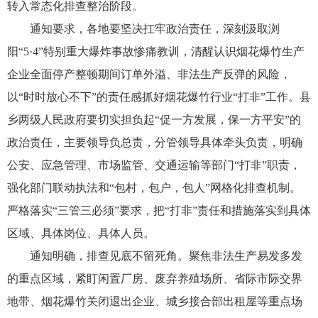
转入常态化排查整治阶段。
通知要求，各地要坚决扛牢政治责任，深刻汲取浏
阳“5·4”特别重大爆炸事故惨痛教训，清醒认识烟花爆竹生产
企业全面停产整顿期间订单外溢、非法生产反弹的风险，
以“时时放心不下”的责任感抓好烟花爆竹行业“打非”工作。县
乡两级人民政府要切实担负起“促一方发展，保一方平安”的
政治责任，主要领导负总责，分管领导具体牵头负责，明确
公安、应急管理、市场监管、交通运输等部门“打非”职责，
强化部门联动执法和“包村，包户，包人”网格化排查机制。
严格落实“三管三必须”要求，把“打非”责任和措施落实到具体
区域、具体岗位、具体人员。
通知明确，排查见底不留死角。聚焦非法生产易发多发
的重点区域，紧盯闲置厂房、废弃养殖场所、省际市际交界
地带、烟花爆竹关闭退出企业、城乡接合部出租屋等重点场