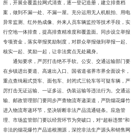
所，开展全覆盖拉网式清查，逐一登记造册，建立排查档
案，做到不漏一处、不漏一屋。充分运用无人机航拍、用电
异常监测、红外热成像、外来人员车辆监控等技术手段，实
行空地一体排查，提高排查精准度和覆盖面。同步设立举报
专项资金，落实举报奖励制度，对群众举报做到举报一起、
核实一起、奖励一起，让非法窝点无处藏身。
通知要求，严厉打击绝不手软。公安、交通运输部门要
在乡镇进出要道、高速出入口、国省道省界市界全面设卡，
重点查缉厢式货车、面包车、封闭式三轮车等可疑车辆，严
厉打击无证运输、一证多运、伪装运输等违法行为。交通运
输、邮政管理部门要同步严查物流寄递渠道，严防烟花爆竹
进入物流寄递环节，坚决斩断非法产品流通链条。应急管
理、市场监管部门要以经营环节为突破口，对“超标违禁”和
非法的烟花爆竹产品追根溯源，深挖非法生产源头和销售网