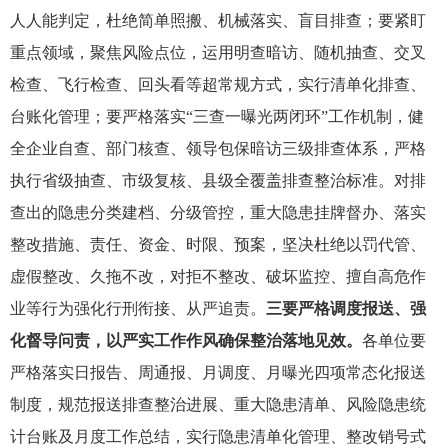
人人能判定，杜绝简单照搬、机械落实、盲目排查；要紧盯
重点领域，聚焦风险点位，运用明查暗访、随机抽查、交叉
检查、飞行检查、回头看等超常规方式，实行清单化排查、
台账化管理；要严格落实“三查一曝光两闭环”工作机制，健
全企业自查、部门核查、领导包保暗访三级排查体系，严格
执行省级抽查、市级复核、县级全覆盖排查整治标准。对排
查出的隐患分类建档、分级管控，重大隐患挂牌督办、落实
整改措施、责任、资金、时限、预案，坚决杜绝以罚代管、
虚假整改、久拖不改，对拒不整改、破坏监控、擅自高危作
业等行为强化行刑衔接、从严追责。
三要严格调度报送、强
化督导问责，以严实工作作风确保整治落地见效。
各单位要
严格落实日报告、周通报、月调度、月曝光四项常态化报送
制度，规范报送排查整治进展、重大隐患清单、风险隐患统
计台账及月度工作总结，实行隐患清单化管理、整改销号式