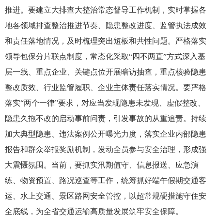
推进。要建立大排查大整治常态督导工作机制，实时掌握各
地各领域排查整治推进节奏、隐患整改进度、监管执法成效
和责任落地情况，及时梳理突出短板和共性问题。严格落实
领导包保分片联点制度，常态化采取“四不两直”方式深入基
层一线、重点企业、关键点位开展暗访抽查，重点核验隐患
整改质效、行业监管履职、企业主体责任落实情况。要严格
落实“两个一律”要求，对应当发现隐患未发现、虚假整改、
隐患久拖不改的启动事前问责，引发事故的从重追责。持续
加大典型隐患、违法案例公开曝光力度，落实企业内部隐患
报告和群众举报奖励机制，发动全员参与安全治理，形成强
大震慑氛围。当前，要抓实汛期值守、信息报送、应急演
练、物资预置、路况巡查等工作，统筹抓好端午假期交通客
运、水上交通、景区路网安全管控，以超常规硬措施守住安
全底线，为全省交通运输高质量发展筑牢安全保障。