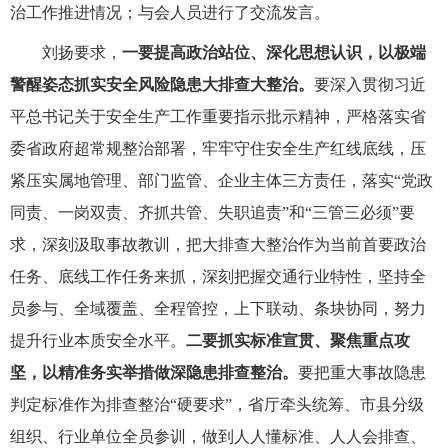
治工作推进情况；与会人员进行了交流发言。
刘扬要求，
一要提高政治站位、深化思想认识，以极端
警醒姿态抓实安全风险隐患大排查大整治。
要深入贯彻习近
平总书记关于安全生产工作重要指示批示精神，严格落实省
委省政府超常规整治部署，牢牢守住安全生产红线底线，压
紧压实属地管理、部门监管、企业主体三方责任，落实“党政
同责、一岗双责、齐抓共管、失职追责”和“三管三必须”要
求，深刻汲取事故教训，把大排查大整治作为当前首要政治
任务、底线工作任务来抓，深刻把握交通行业特性，坚持全
员参与、全域覆盖、全程管控，上下联动、条块协同，努力
提升行业本质安全水平。
二要抓实标准宣贯、聚焦重点攻
坚，以精准务实举措做深隐患排查整治。
要把重大事故隐患
判定标准作为排查整治“硬要求”，省厅牵头统筹、市县分级
组织、行业单位全员参训，做到人人懂标准、人人会排查、