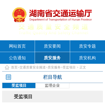
网站首页
质安要闻
质安专题
公告通知
质安服务
质安机构
首页
>
交通质量安全频道
>
质安服务
>
受监项目
> 正文
栏目导航
受监项目
监理企业
受监项目