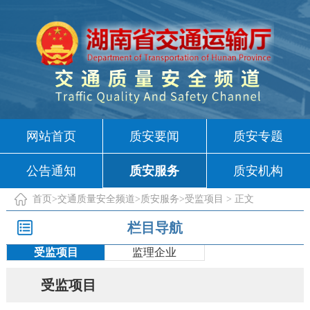
网站首页
质安要闻
质安专题
公告通知
质安服务
质安机构
首页
>
交通质量安全频道
>
质安服务
>
受监项目
> 正文
栏目导航
受监项目
监理企业
受监项目