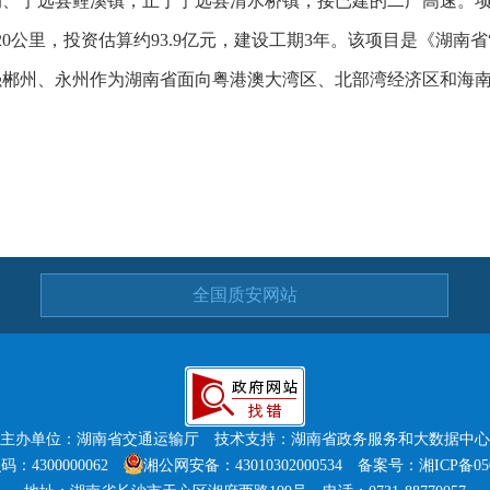
、宁远县鲤溪镇，止于宁远县清水桥镇，接已建的二广高速。项目
20公里，投资估算约93.9亿元，建设工期3年。该项目是《湖南
强郴州、永州作为湖南省面向粤港澳大湾区、北部湾经济区和海
全国质安网站
主办单位：湖南省交通运输厅 技术支持：湖南省政务服务和大数据中心
：4300000062
湘公网安备：43010302000534
备案号：湘ICP备050