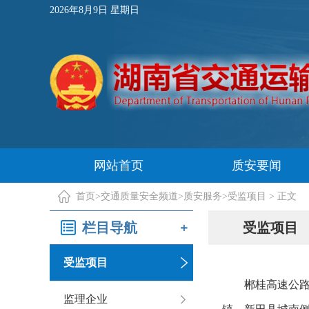
2026年8月9日 星期日
网站首页
质安要闻
首页
>
交通质量安全频道
>
质安服务
>
受监项目
> 正文
栏目导航
受监项目
受监项目
郴桂高速公路起
监理企业