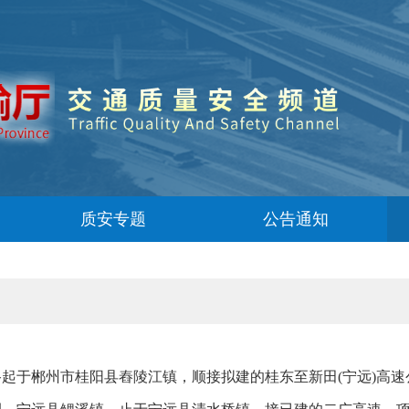
质安专题
公告通知
于郴州市桂阳县舂陵江镇，顺接拟建的桂东至新田(宁远)高速